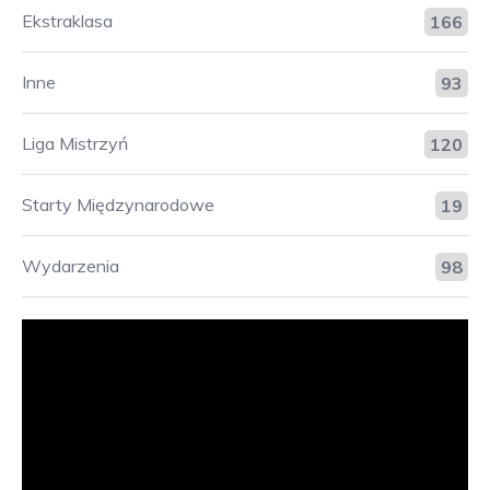
Ekstraklasa
166
Inne
93
Liga Mistrzyń
120
Starty Międzynarodowe
19
Wydarzenia
98
Odtwarzacz
video