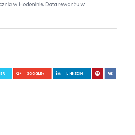
tycznia w Hodoninie. Data rewanżu w
ER
GOOGLE+
LINKEDIN