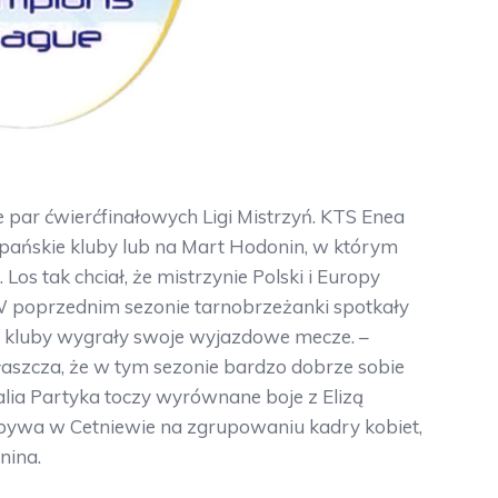
 par ćwierćfinałowych Ligi Mistrzyń. KTS Enea
zpańskie kluby lub na Mart Hodonin, w którym
Los tak chciał, że mistrzynie Polski i Europy
W poprzednim sezonie tarnobrzeżanki spotkały
ba kluby wygrały swoje wyjazdowe mecze. –
szcza, że w tym sezonie bardzo dobrze sobie
ia Partyka toczy wyrównane boje z Elizą
bywa w Cetniewie na zgrupowaniu kadry kobiet,
nina.